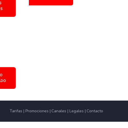
S
OS
O
ADO
Tarifas
Promociones
Canales
Legales
Contacto