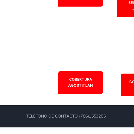
SE
COBERTURA
C
AGOSTITLAN
TELEFONO DE CONTACTO (786)1553285