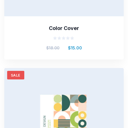
Color Cover
Valorado
$
18.00
$
15.00
en
0
de
5
SALE