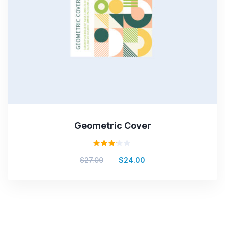
Geometric Cover
Valorado
$
27.00
$
24.00
en
3.00
de 5