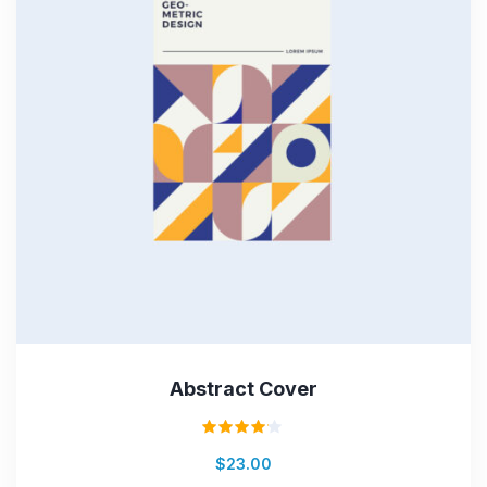
Abstract Cover
Valorado
$
23.00
en
4.00