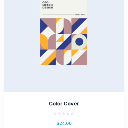
Color Cover
Valorado
$
24.00
en