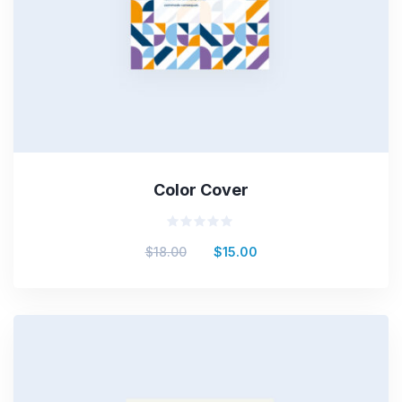
Color Cover
Valorado
$
18.00
$
15.00
en
0
de
5