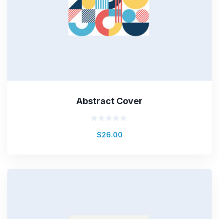
Abstract Cover
Valorado
$
26.00
en
0
de
5