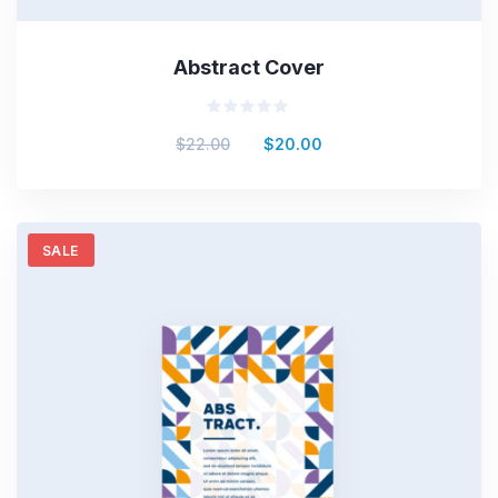
Abstract Cover
Valorado
$
22.00
$
20.00
en
0
de
5
SALE