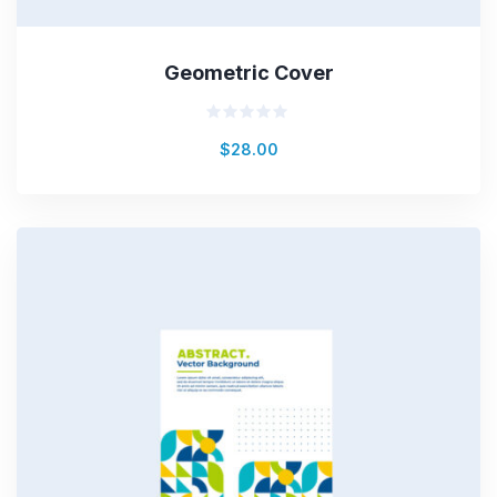
Geometric Cover
Valorado
$
28.00
en
0
de
5