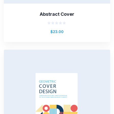
Abstract Cover
Valorado
$
23.00
en
0
de
5