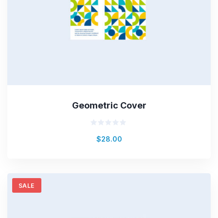
Geometric Cover
Valorado
$
28.00
en
0
de
5
SALE